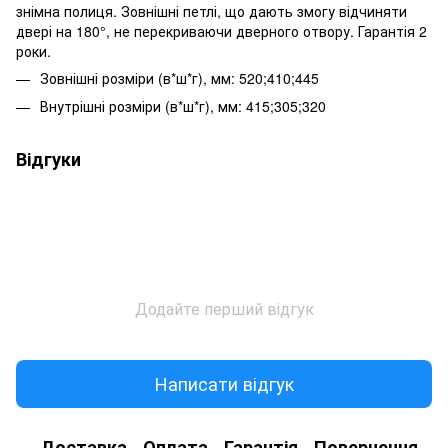
знімна полиця. Зовнішні петлі, що дають змогу відчиняти
двері на 180°, не перекриваючи дверного отвору. Гарантія 2
роки.
Зовнішні розміри (в*ш*г), мм: 520;410;445
Внутрішні розміри (в*ш*г), мм: 415;305;320
Відгуки
Додайте перший відгук
Написати відгук
Доставка
Оплата
Гарантія
Повернення