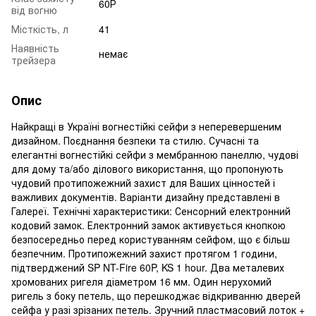
60Р
від вогню
Місткість, л
41
Наявність
немає
трейзера
Опис
Найкращі в Україні вогнестійкі сейфи з неперевершеним
дизайном. Поєднання безпеки та стилю. Сучасні та
елегантні вогнестійкі сейфи з мембранною панеллю, чудові
для дому та/або ділового використання, що пропонують
чудовий протипожежний захист для Ваших цінностей і
важливих документів. Варіанти дизайну представлені в
Галереї. Технічні характеристики: Сенсорний електронний
кодовий замок. Електронний замок активується кнопкою
безпосередньо перед користуванням сейфом, що є більш
безпечним. Протипожежний захист протягом 1 години,
підтверджений SP NT-Fire 60P, KS 1 hour. Два металевих
хромованих ригеля діаметром 16 мм. Один нерухомий
ригель з боку петель, що перешкоджає відкриванню дверей
сейфа у разі зрізаних петель. Зручний пластмасовий лоток +