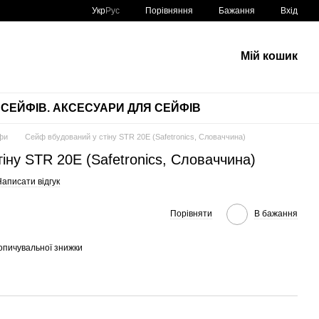
Порівняння
Укр
Рус
Бажання
Вхід
Мій кошик
СЕЙФІВ. АКСЕСУАРИ ДЛЯ СЕЙФІВ
фи
Сейф вбудований у стіну STR 20Е (Safetronics, Словаччина)
іну STR 20Е (Safetronics, Словаччина)
аписати відгук
Порівняти
В бажання
опичувальної знижки