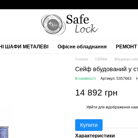
НІ ШАФИ МЕТАЛЕВІ
Офісне обладнання
РЕМОНТ 
Головна
СЕЙФИ
Вбудовані сей
Сейф вбудований у ст
В наявності
Артикул: 5357663
Н
14 892 грн
Увійти
для відображення нак
%
Купити
Характеристики