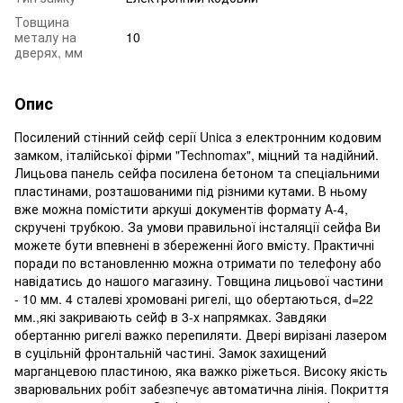
Товщина
металу на
10
дверях, мм
Опис
Посилений стінний сейф серії Unica з електронним кодовим
замком, італійської фірми "Technomax", міцний та надійний.
Лицьова панель сейфа посилена бетоном та спеціальними
пластинами, розташованими під різними кутами. В ньому
вже можна помістити аркуші документів формату А-4,
скручені трубкою. За умови правильної інсталяції сейфа Ви
можете бути впевнені в збереженні його вмісту. Практичні
поради по встановленню можна отримати по телефону або
навідатись до нашого магазину. Товщина лицьової частини
- 10 мм. 4 сталеві хромовані ригелі, що обертаються, d=22
мм.,які закривають сейф в 3-х напрямках. Завдяки
обертанню ригелі важко перепиляти. Двері вирізані лазером
в суцільній фронтальній частині. Замок захищений
марганцевою пластиною, яка важко ріжеться. Високу якість
зварювальних робіт забезпечує автоматична лінія. Покриття