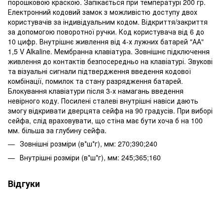
порошковою краскою. Запікається при температурі 200 гр.
Електронний кодовий замок з можливістю доступу двох
користувачів за індивідуальним кодом. Відкриття/закриття
за допомогою поворотної ручки. Код користувача від 6 до
10 цифр. Внутрішнє живлення від 4-х лужних батарей "АА"
1,5 V Alkaline. Мембранна клавіатура. Зовнішнє підключення
живлення до контактів безпосередньо на клавіатурі. Звукові
та візуальні сигнали підтвердження введення кодової
комбінації, помилок та стану разрядження батарей.
Блокування клавіатури після 3-х намагань введення
невірного коду. Посилені сталеві внутрішні навіси дають
змогу відкривати дверцята сейфа на 90 градусів. При виборі
сейфа, слід враховувати, що стіна має бути хоча б на 100
мм. більша за глубину сейфа.
Зовнішні розміри (в*ш*г), мм: 270;390;240
Внутрішні розміри (в*ш*г), мм: 245;365;160
Відгуки