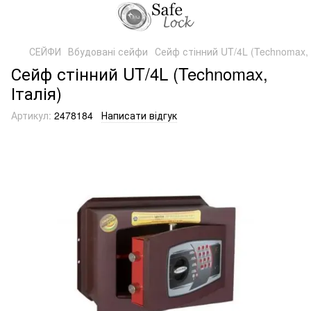
СЕЙФИ
Вбудовані сейфи
Сейф стінний UT/4L (Technomax, 
Сейф стінний UT/4L (Technomax,
Італія)
Артикул:
2478184
Написати відгук