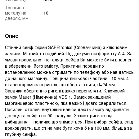
Товщина
металу на
10
дверях, мм
Опис
Стінний сейф фірми SAFEtronics (Словаччина) з ключовим
замком. Міцний та надійний. Під документи формату А-4. За
умови правильної інсталяції сейфа Ви можете бути впевнені
в збереженні його вмісту. Практичні поради по
встановленню можна отримати по телефону або навідатись
до нашого магазину. Товщина лицьової частини - 10 мм. 4
сталеві хромовані ригелі, що обертаються, d=24 мм.
Завдяки обертанню ригелі важко перепиляти. Ключовий
замок Mauer (Німеччина) VDS 1. Замок захищений
марганцевою пластиною, яка важко і довго свердлиться.
Посилені сталеві внутрішні навіси дають змогу відкривати
дверцята сейфа на 90 градусів. Захист ригелів від
вибивання. 1 поличка що знімається. При виборі сейфа, слід
враховувати, що стіна має бути хоча б на 100 мм. більша за
глубину сейфа.