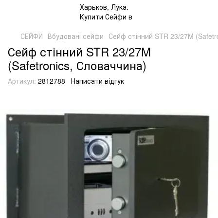
СЕЙФИ
Вбудовані сейфи
Сейф стінний STR 23/27M (Safetr
Сейф стінний STR 23/27M
(Safetronics, Словаччина)
Артикул:
2812788
Написати відгук