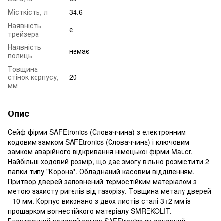
Місткість, л
34.6
Наявність
є
трейзера
Наявність
немає
полиць
Товщина
стінок корпусу,
20
мм
Опис
Сейф фірми SAFEtronics (Словаччина) з електронним
кодовим замком SAFEtronics (Словаччина) і ключовим
замком аварійного відкривання німецької фірми Mauer.
Найбільш ходовий розмір, що дає змогу вільно розмістити 2
папки типу "Корона". Обладнаний касовим відділенням.
Притвор дверей заповнений термостійким матеріалом з
метою захисту ригелів від газорізу. Товщина металу дверей
- 10 мм. Корпус виконано з двох листів сталі 3+2 мм із
прошарком вогнестійкого матеріалу SMREKOLIT.
Електронний кодовий замок SAFEtronics як основний.