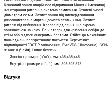
Ключовий замок аварійного відкривання Mauer (Німеччина).
3-x стороння ригельна система замикання. Сталеві ригелі
діаметром 22 мм. Захист замка від висвердлювання
(високолегована марганцовиста сталь 3 мм). Захист
ригелів від вибивання. Касове відділення, що окремо
замикається на ключ. По 2 отвори для кріплення сейфа до
стіни або підлоги анкерними болтами. Стійке до механічних
пошкоджень поліуретанове покриття. Сертифікат
відповідності ГОСТ Р 50862-2005, EvroVDS (Німеччина), CSN-
9160010 (Чехія), I клас безпеки.
Зовнішні розміри (в*ш*г), мм: 435;435;445
Внутрішні розміри (в*ш*г), мм: 395;395;373
Відгуки