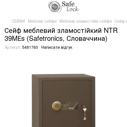
СЕЙФИ
Меблеві сейфи
Меблеві зламостійкі сейфи
Сейф 
Сейф меблевий зламостійкий NTR
39MЕs (Safetronics, Словаччина)
Артикул:
5481760
Написати відгук