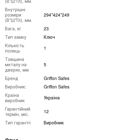
(В*Ш*Гл), мм.
Внутрішні
розміри
294*424*249
(В*Ш*Гл), мм.
Вага, кг
23
Тип замку
Ключ
Кількість
1
полиць
Товщина
металу на
5
дверях, мм
Бренд
Griffon Safes
Виробник:
Griffon Safes
Країна
Україна
виробник
Гарантійний
12
термін, міс.
Тип гарантії
Виробник