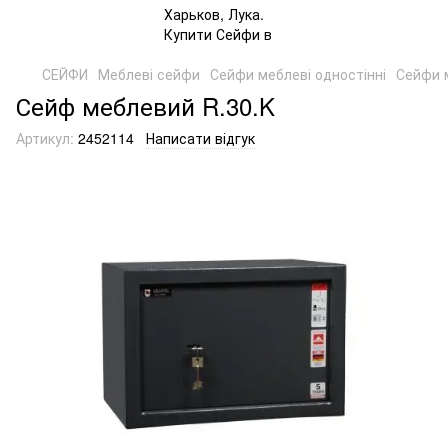
СЕЙФИ
Меблеві сейфи
Сейфи меблеві одностінні
Сейфи м
Сейф меблевий R.30.K
Артикул:
2452114
Написати відгук