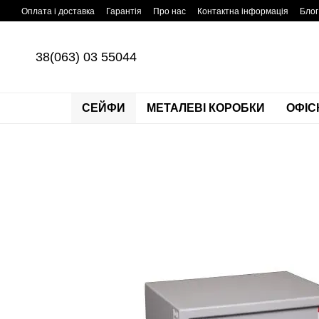
Перейти до основного контенту
Оплата і доставка
Гарантія
Про нас
Контактна інформація
Блог
38(063) 03 55044
СЕЙФИ
МЕТАЛЕВІ КОРОБКИ
ОФІС