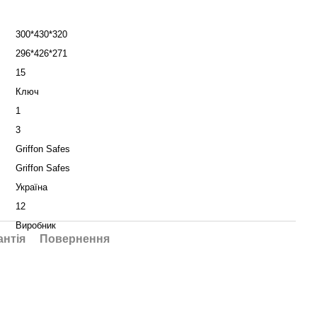
300*430*320
296*426*271
15
Ключ
1
3
Griffon Safes
Griffon Safes
Україна
12
Виробник
антія
Повернення