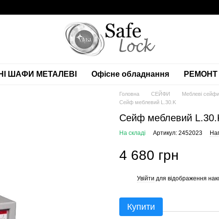
НІ ШАФИ МЕТАЛЕВІ
Офісне обладнання
РЕМОНТ 
Головна
СЕЙФИ
Меблеві сейф
Сейф меблевий L.30.K
Сейф меблевий L.30.
На складі
Артикул: 2452023
Нап
4 680 грн
Увійти
для відображення нак
%
Купити