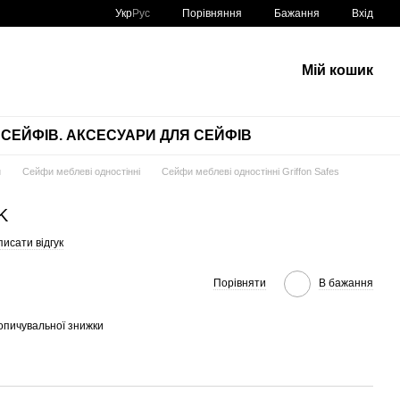
Порівняння
Укр
Рус
Бажання
Вхід
Мій кошик
СЕЙФІВ. АКСЕСУАРИ ДЛЯ СЕЙФІВ
и
Сейфи меблеві одностінні
Сейфи меблеві одностінні Griffon Safes
K
исати відгук
Порівняти
В бажання
опичувальної знижки