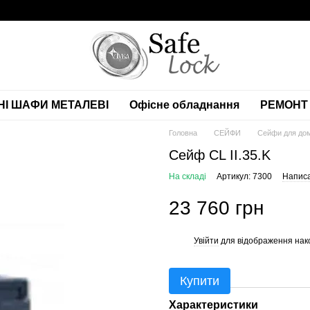
НІ ШАФИ МЕТАЛЕВІ
Офісне обладнання
РЕМОНТ 
Головна
СЕЙФИ
Сейфи для дом
Сейф CL II.35.K
На складі
Артикул: 7300
Написа
23 760 грн
Увійти
для відображення нак
%
Купити
Характеристики