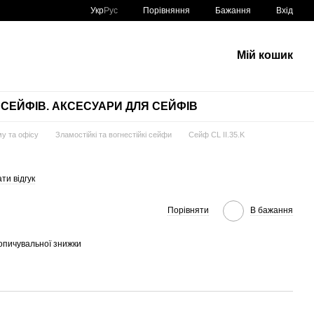
Порівняння
Укр
Рус
Бажання
Вхід
Мій кошик
СЕЙФІВ. АКСЕСУАРИ ДЛЯ СЕЙФІВ
у та офісу
Зламостійкі та вогнестійкі сейфи
Сейф CL II.35.K
ти відгук
Порівняти
В бажання
опичувальної знижки