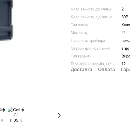
Клас захисту до зламу
2
Клас захисту від вогню
30P
Тип замку
Клю
Місткість, л
24
Наявність трейзера
нем
Отвори для кріплення
є до
Тип гарантії
Виро
Гарантійний термін, міс.
12
Доставка
Оплата
Гар