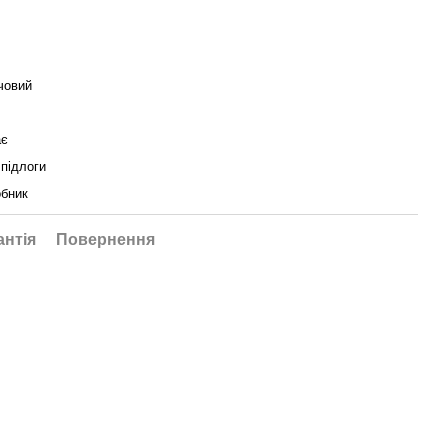
човий
ає
 підлоги
бник
антія
Повернення