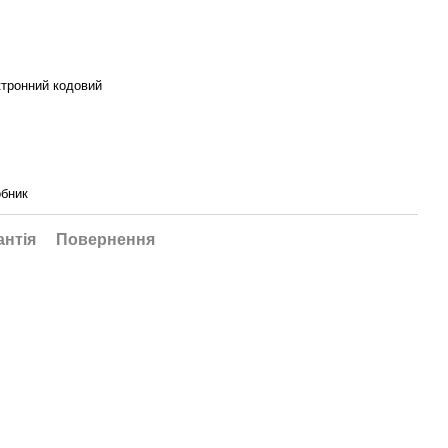
тронний кодовий
бник
антія
Повернення