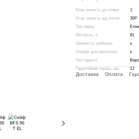
Клас захисту до зламу
1
Клас захисту від вогню
30P
Тип замку
Елек
Місткість, л
81
Наявність трейзера
є
Отвори для кріплення
є
Тип гарантії
Виро
Гарантійний термін, міс.
12
Доставка
Оплата
Гар