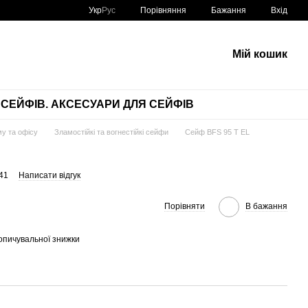
Порівняння
Укр
Рус
Бажання
Вхід
Мій кошик
СЕЙФІВ. АКСЕСУАРИ ДЛЯ СЕЙФІВ
у та офісу
Зламостійкі та вогнестійкі сейфи
Сейф BFS 95 T EL
41
Написати відгук
Порівняти
В бажання
опичувальної знижки