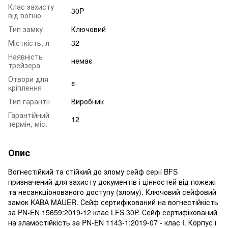
Клас захисту
30P
від вогню
Тип замку
Ключовий
Місткість, л
32
Наявність
немає
трейзера
Отвори для
є
кріплення
Тип гарантії
Виробник
Гарантійний
12
термін, міс.
Опис
Вогнестійкий та стійкий до злому сейф серії BFS
призначений для захисту документів і цінностей від пожежі
та несанкціонованого доступу (злому). Ключовий сейфовий
замок KABA MAUER. Сейф сертифікований на вогнестійкість
за PN-EN 15659:2019-12 клас LFS 30P. Сейф сертифікований
на зламостійкість за PN-EN 1143-1:2019-07 - клас I. Корпус і