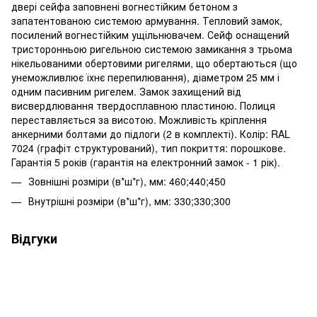
двері сейфа заповнені вогнестійким бетоном з
запатентованою системою армування. Тепловий замок,
посилений вогнестійким ущільнювачем. Сейф оснащений
тристоронньою ригельною системою замикання з трьома
нікельованими обертовими ригелями, що обертаються (що
унеможливлює їхнє перепилювання), діаметром 25 мм і
одним пасивним ригелем. Замок захищений від
висвердлювання твердосплавною пластиною. Полиця
переставляється за висотою. Можливість кріплення
анкерними болтами до підлоги (2 в комплекті). Колір: RAL
7024 (графіт структурований), тип покриття: порошкове.
Гарантія 5 років (гарантія на електронний замок - 1 рік).
Зовнішні розміри (в*ш*г), мм: 460;440;450
Внутрішні розміри (в*ш*г), мм: 330;330;300
Відгуки