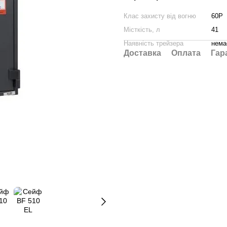
Клас захисту від вогню
60Р
Місткість, л
41
Наявність трейзера
нема
Доставка
Оплата
Гар