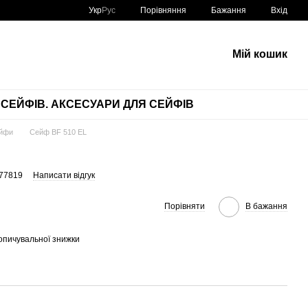
Порівняння
Укр
Рус
Бажання
Вхід
Мій кошик
СЕЙФІВ. АКСЕСУАРИ ДЛЯ СЕЙФІВ
ейфи
Сейф BF 510 ЕL
477819
Написати відгук
Порівняти
В бажання
опичувальної знижки