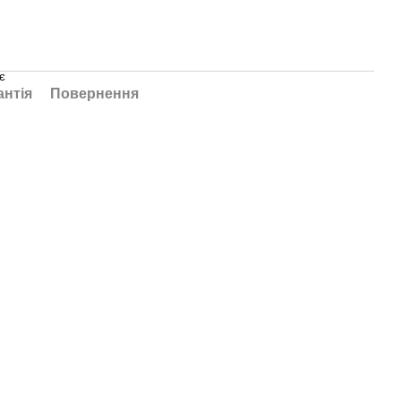
є
антія
Повернення