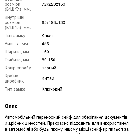
розміри
72х220х150
(В*Ш*Гл), мм.
Внутрішні
розміри
65х198х130
(В*Ш*Гл), мм.
Тип замку
Ключ
Висота, мм
456
Ширина, мм
160
Глибина, мм
80-150
Колір виробу
чорний
Країна
Китай
виробник
Тип замка
Ключовий
Опис
Автомобільний переносний сейф для зберігання документів
и дрібних цінностей. Прекрасно підходить для використання
в автомобілі або будь-якому іншому місці (сейф кріпиться за