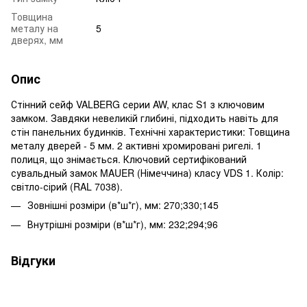
Товщина
металу на
5
дверях, мм
Опис
Стінний сейф VALBERG серии AW, клас S1 з ключовим
замком. Завдяки невеликій глибині, підходить навіть для
стін панельних будинків. Технічні характеристики: Товщина
металу дверей - 5 мм. 2 активні хромировані ригелі. 1
полиця, що знімається. Ключовий сертифікований
сувальдный замок MAUER (Німеччина) класу VDS 1. Колір:
світло-сірий (RAL 7038).
Зовнішні розміри (в*ш*г), мм: 270;330;145
Внутрішні розміри (в*ш*г), мм: 232;294;96
Відгуки