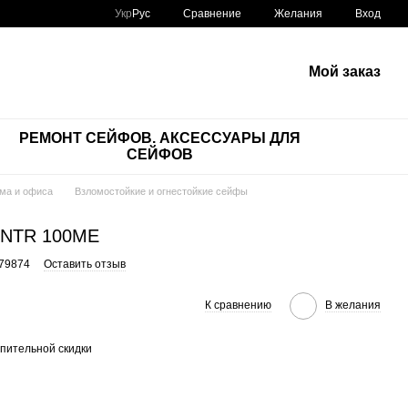
Сравнение
Укр
Рус
Желания
Вход
Мой заказ
РЕМОНТ СЕЙФОВ. АКСЕССУАРЫ ДЛЯ
СЕЙФОВ
ма и офиса
Взломостойкие и огнестойкие сейфы
 NTR 100ME
479874
Оставить отзыв
К сравнению
В желания
пительной скидки