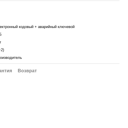
ектронный кодовый + аварийный ключевой
5
т
+2)
оизводитель
антия
Возврат