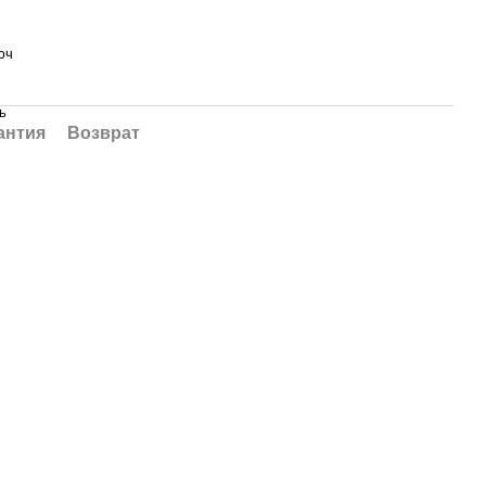
юч
ь
антия
Возврат