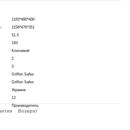
.
1183*480*400
м.
1158*476*351
51.5
193
Ключевой
2
3
Griffon Safes
Griffon Safes
Украина
12
Производитель
антия
Возврат