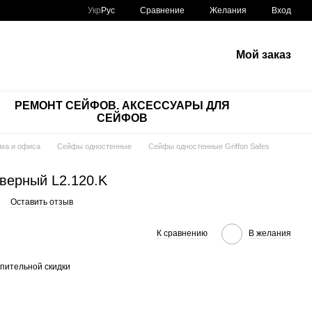
Сравнение
Укр
Рус
Желания
Вход
Мой заказ
РЕМОНТ СЕЙФОВ. АКСЕССУАРЫ ДЛЯ
СЕЙФОВ
ма и офиса
Сейфы одностенные
Сейфы одностенные Griffon Safes
верный L2.120.K
Оставить отзыв
К сравнению
В желания
пительной скидки