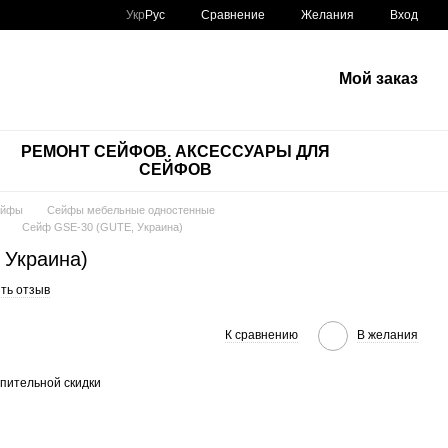
Сравнение
Укр
Рус
Желания
Вход
Мой заказ
РЕМОНТ СЕЙФОВ. АКСЕССУАРЫ ДЛЯ
СЕЙФОВ
ейфы
Сейфы мебельные одностенные
Сейф GSE-30 (GUTE, Украина)
 Украина)
ть отзыв
К сравнению
В желания
пительной скидки