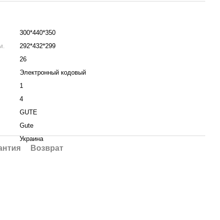
.
300*440*350
м.
292*432*299
26
Электронный кодовый
1
4
GUTE
Gute
Украина
антия
Возврат