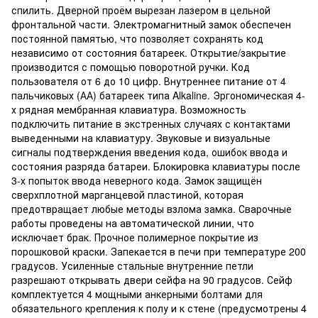
спилить. Дверной проём вырезан лазером в цельной
фронтальной части. Электромагнитный замок обеспечен
постоянной памятью, что позволяет сохранять код
независимо от состояния батареек. Открытие/закрытие
производится с помощью поворотной ручки. Код
пользователя от 6 до 10 цифр. Внутреннее питание от 4
пальчиковых (АА) батареек типа Alkaline. Эргономическая 4-
х рядная мембранная клавиатура. Возможность
подключить питание в экстренных случаях с контактами
выведенными на клавиатуру. Звуковые и визуальные
сигналы подтверждения введения кода, ошибок ввода и
состояния разряда батареи. Блокировка клавиатуры после
3-х попыток ввода неверного кода. Замок защищён
сверхплотной марганцевой пластиной, которая
предотвращает любые методы взлома замка. Сварочные
работы проведены на автоматической линии, что
исключает брак. Прочное полимерное покрытие из
порошковой краски. Запекается в печи при температуре 200
градусов. Усиленные стальные внутренние петли
разрешают открывать двери сейфа на 90 градусов. Сейф
комплектуется 4 мощными анкерными болтами для
обязательного крепления к полу и к стене (предусмотрены 4