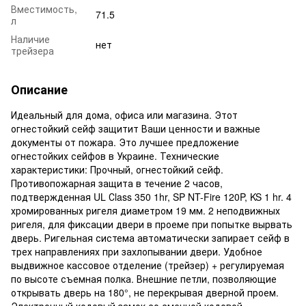
Вместимость,
71.5
л
Наличие
нет
трейзера
Описание
Идеальный для дома, офиса или магазина. Этот
огнестойкий сейф защитит Ваши ценности и важные
документы от пожара. Это лучшее предложение
огнестойких сейфов в Украине. Технические
характеристики: Прочный, огнестойкий сейф.
Противопожарная защита в течение 2 часов,
подтвержденная UL Сlass 350 1hr, SP NT-Fire 120P, KS 1 hr. 4
хромированных ригеля диаметром 19 мм. 2 неподвижных
ригеля, для фиксации двери в проеме при попытке вырвать
дверь. Ригельная система автоматически запирает сейф в
трех направлениях при захлопывании двери. Удобное
выдвижное кассовое отделение (трейзер) + регулируемая
по высоте съемная полка. Внешние петли, позволяющие
открывать дверь на 180°, не перекрывая дверной проем.
Электронный кодовый замок со сменной кодовой