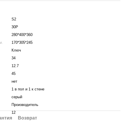
S2
30P
.
280*400*360
м.
170*305*245
Ключ
34
12.7
45
нет
1 в пол и 1 к стене
серый
Производитель
12
антия
Возврат