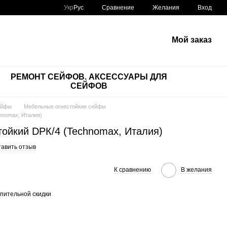
Сравнение
Укр
Рус
Желания
Вход
Мой заказ
РЕМОНТ СЕЙФОВ. АКСЕССУАРЫ ДЛЯ
СЕЙФОВ
ейфы
Мебельные огнестойкие сейфы
hnomax, Италия)
тойкий DPК/4 (Technomax, Италия)
тавить отзыв
К сравнению
В желания
пительной скидки