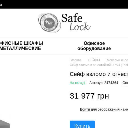
ог
ОФИСНЫЕ ШКАФЫ
Офисное
МЕТАЛЛИЧЕСКИЕ
оборудование
Главная
СЕЙФЫ
Мебельные с
Сейф взломо и огнестойкий DPК/4 (Tec
Сейф взломо и огнес
На складі
Артикул: 2474364
Ос
31 977 грн
Войти
для отображения нако
%
Купить