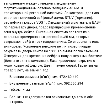
заполнением между стенками специальным
фортификационным бетоном толщиной 40 мм. и
трехсторонней ригельной системой. За контроль доступа
отвечает ключевой сейфовый замок STUV (Германия),
сертификат класса VDS 1. Специальный уплотнитель BASF
по периметру двери, предотвращающий проникновение
огня внутрь сейфа. Ригельная система состоит из 5
стальных хромированных ригелей d=25 мм, которые
закрывают сейф в трех направлениях. Со стороны петель -
антисрезы. Усиленные внешние петли, позволяющие
открывать дверь сейфа на 180°. Съемная полка съемная.
Отверстия для крепления сейфа к полу анкерными болтами
(болты входят в комплект). Лако-красочное покрытие с
молотковым эффектом. Цвет - темно-серый. Гарантия на
товар 5 лет, на замки 1 год.
Внешние размеры (в*ш*г), мм: 472;460;440
Внутренние размеры (в*ш*г), мм: 392;380;294
Объем, л: 44
Вес, кг: 115 (допускается отклонение до 15% в обе
стороны