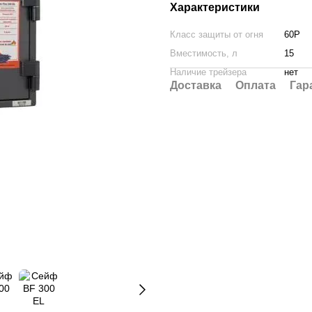
Характеристики
Класс защиты от огня
60Р
Вместимость, л
15
Наличие трейзера
нет
Доставка
Оплата
Гар